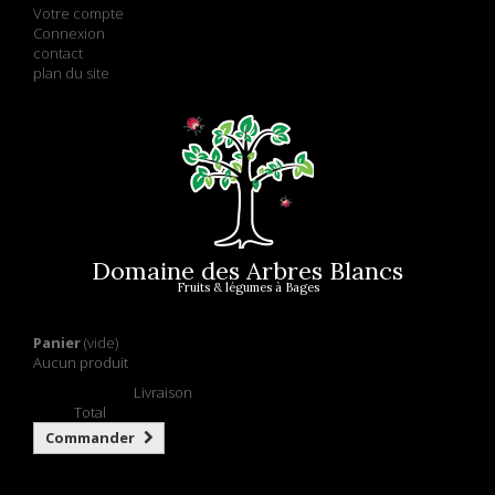
Votre compte
Connexion
contact
plan du site
Domaine des Arbres Blancs
Fruits & légumes à Bages
Panier
(vide)
Aucun produit
Retrait gratuit !
Livraison
0,00 €
Total
Commander