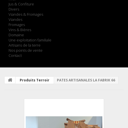
Jus & Confiture
Divers
Viandes & Fromages
Viandes
Fromages
Vins & Bières
Domaine
Une exploitation familiale
Artisans de la terre
Nos points de vente
Contact
Produits Terroir
PATES ARTISANALES LA FABRIK 66