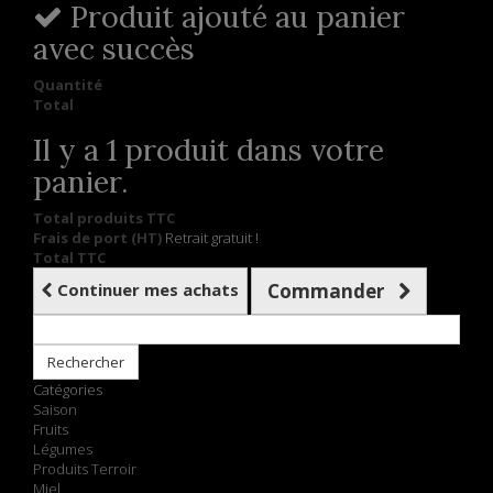
Produit ajouté au panier
avec succès
Quantité
Total
Il y a 1 produit dans votre
panier.
Total produits TTC
Frais de port (HT)
Retrait gratuit !
Total TTC
Continuer mes achats
Commander
Rechercher
Catégories
Saison
Fruits
Légumes
Produits Terroir
Miel