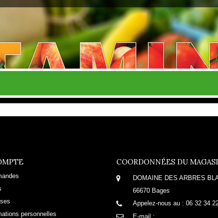
OMPTE
COORDONNÉES DU MAGAS
mandes
DOMAINE DES ARBRES BL
s
66670 Bages
sses
Appelez-nous au :
06 32 34 2
mations personnelles
E-mail :