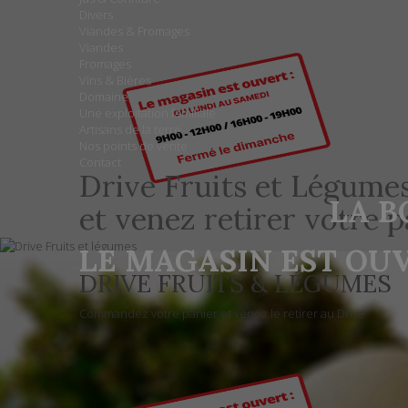
Divers
Viandes & Fromages
Viandes
Fromages
Vins & Bières
Domaine
Une exploitation familiale
Artisans de la terre
Nos points de vente
Contact
Drive Fruits et Légume
LA B
et venez retirer votre 
LE MAGASIN EST OUV
DRIVE FRUITS & LÉGUMES
Commandez votre panier et venez le retirer au Drive