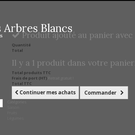
 Arbres Blancs
Produit ajouté au panier avec
s
Quantité
Total
Il y a 1 produit dans votre panier
Total produits TTC
Frais de port (HT)
Retrait gratuit !
Total TTC
Continuer mes achats
Commander
Catégories
Saison
Fruits
Légumes