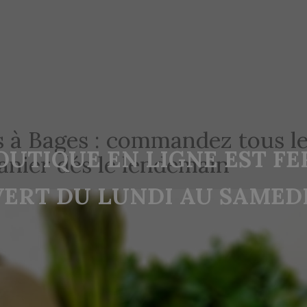
s à Bages : commandez tous le
OUTIQUE EN LIGNE EST F
panier dés le lendemain
ERT DU LUNDI AU SAMEDI 