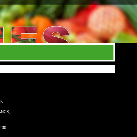
IN
ANCS,
2 30