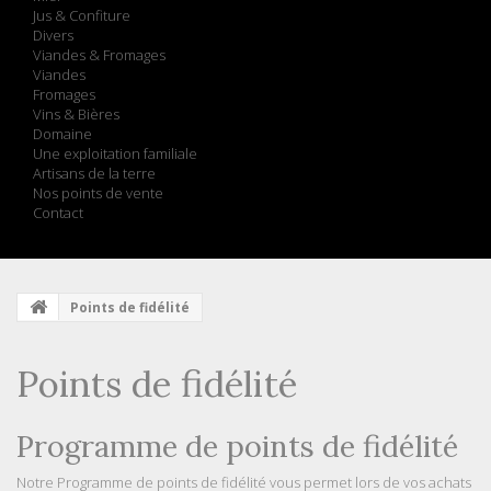
Jus & Confiture
Divers
Viandes & Fromages
Viandes
Fromages
Vins & Bières
Domaine
Une exploitation familiale
Artisans de la terre
Nos points de vente
Contact
Points de fidélité
Points de fidélité
Programme de points de fidélité
Notre Programme de points de fidélité vous permet lors de vos achats