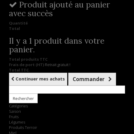
Produit ajouté au panier
avec succès
Quantité
Total
Il y a 1 produit dans votre
panier.
Total produits TTC
Frais de port (HT)
Retrait gratuit !
Total TTC
Continuer mes achats
Commander
Rechercher
Catégories
Saison
Fruits
Légumes
Produits Terroir
Miel