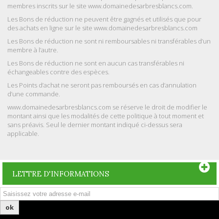
membres inscrits sur le site www.domainedesarbresblancs.com.
Les Bons de réduction ne peuvent être gagnés et utilisés que pour
des achats en ligne sur le site www.domainedesarbresblancs.com
Les Bons de réduction ne sont ni remboursables ni transférables d’un
membre à l’autre.
Les Bons de réduction ne sont en aucun cas transférables ni
échangeables contre des espèces.
Les Points d’achat ne seront pas remboursés en cas d’annulation
d’une commande.
www.domainedesarbresblancs.com se réserve le droit de modifier le
montant ainsi que les modalités de cette politique à tout moment et
sans préavis. Seul le dernier montant indiqué ci-dessus sera
applicable.
LETTRE D'INFORMATIONS
ok