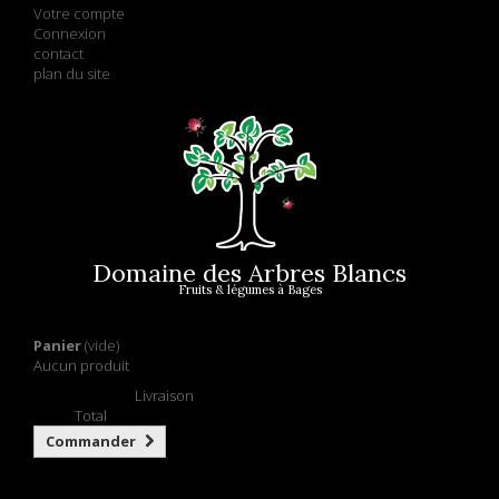
Votre compte
Connexion
contact
plan du site
Domaine des Arbres Blancs
Fruits & légumes à Bages
Panier
(vide)
Aucun produit
Retrait gratuit !
Livraison
0,00 €
Total
Commander