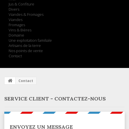
Jus & Confiture
Divers
Viandes & Fromages
Viandes
Fromages
Vins & Bières
Domaine
Une exploitation familiale
Artisans de la terre
Nos points de vente
Contact
Contact
SERVICE CLIENT - CONTACTEZ-NOUS
ENVOYEZ UN MESSAGE