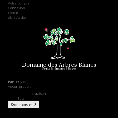
Votre compte
Connexion
contact
plan du site
Domaine des Arbres Blancs
Fruits & légumes à Bages
Panier
(vide)
Aucun produit
Retrait gratuit !
Livraison
0,00 €
Total
Commander