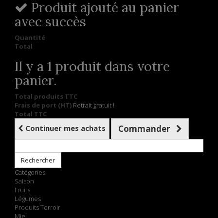
Produit ajouté au panier
avec succès
Quantité
Total
Il y a 1 produit dans votre
panier.
Total produits TTC
Frais de port (HT)
Retrait gratuit !
Total TTC
Continuer mes achats
Commander
Rechercher
Catégories
Saison
Fruits
Légumes
Produits Terroir
Miel