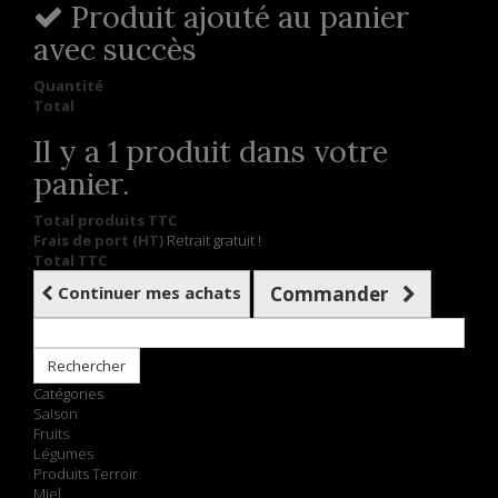
Produit ajouté au panier
avec succès
Quantité
Total
Il y a 1 produit dans votre
panier.
Total produits TTC
Frais de port (HT)
Retrait gratuit !
Total TTC
Continuer mes achats
Commander
Rechercher
Catégories
Saison
Fruits
Légumes
Produits Terroir
Miel