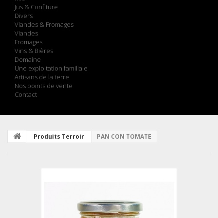
Jus & Confiture
Divers
Viandes & Fromages
Viandes
Fromages
Vins & Bières
Domaine
Une exploitation familiale
Artisans de la terre
Nos points de vente
Contact
Produits Terroir
PAN CON TOMATE