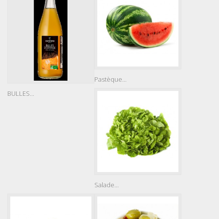
Pastèque...
BULLES...
Salade...