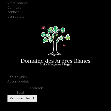
Votre compte
Connexion
contact
plan du site
Domaine des Arbres Blancs
Fruits & légumes à Bages
Panier
(vide)
Aucun produit
Retrait gratuit !
Livraison
0,00 €
Total
Commander