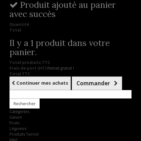
Produit ajouté au panier
avec succès
Quantité
Total
Il y a 1 produit dans votre
panier.
Total produits TTC
Frais de port (HT)
Retrait gratuit !
Total TTC
Continuer mes achats
Commander
Rechercher
Catégories
Saison
Fruits
Légumes
Produits Terroir
Miel