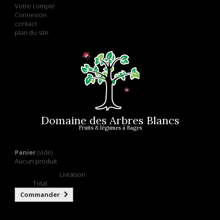
Votre compte
Connexion
contact
plan du site
Domaine des Arbres Blancs
Fruits & légumes à Bages
Panier
(vide)
Aucun produit
Retrait gratuit !
Livraison
0,00 €
Total
Commander