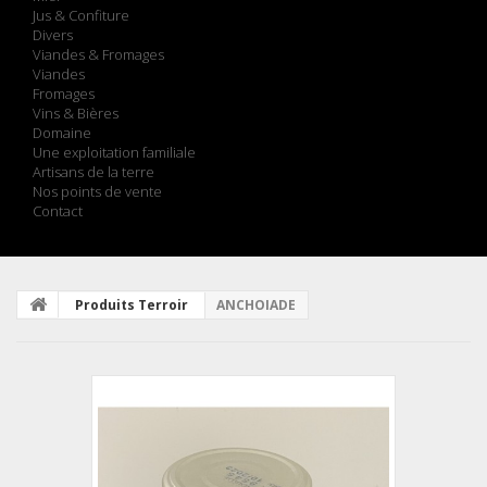
Jus & Confiture
Divers
Viandes & Fromages
Viandes
Fromages
Vins & Bières
Domaine
Une exploitation familiale
Artisans de la terre
Nos points de vente
Contact
Produits Terroir
ANCHOIADE