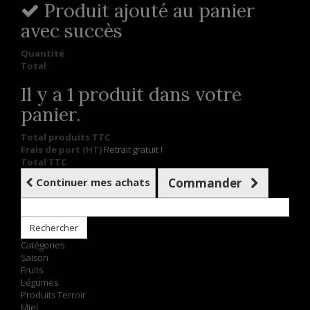
Produit ajouté au panier
avec succès
Quantité
Total
Il y a 1 produit dans votre
panier.
Total produits TTC
Frais de port (HT)
Retrait gratuit !
Total TTC
Continuer mes achats
Commander
Rechercher
Catégories
Saison
Fruits
Légumes
Produits Terroir
Miel