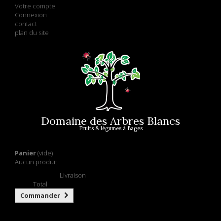
Votre compte
Connexion
contact
plan du site
Domaine des Arbres Blancs
Fruits & légumes à Bages
Panier
(vide)
Aucun produit
Retrait gratuit !
Livraison
0,00 €
Total
Commander