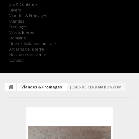
Jus & Confiture
Divers
Viandes & Fromages
Viandes
Fromages
Vins & Bières
Domaine
Une exploitation familiale
Artisans de la terre
Nos points de vente
Contact
Viandes & Fromages
JESUS DE CERDAN BONZOM